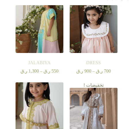
JALABIYA
DRESS
نطاق
نطاق
700
ر.ق
–
900
ر.ق
550
ر.ق
–
1,300
ر.ق
السعر:
السعر:
من
من
تخفيضات !
خلال
خلال