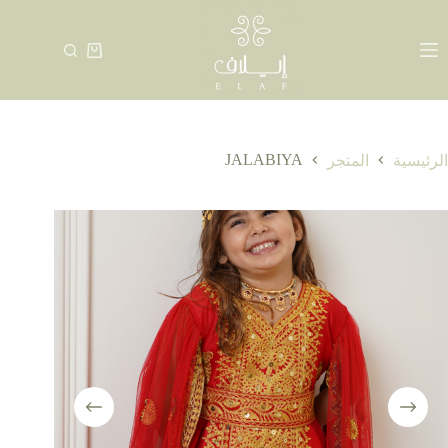
لتجاوز
لى
لمحتوى
عربة
التسوق
JALABIYA
الرئيسية
المتجر