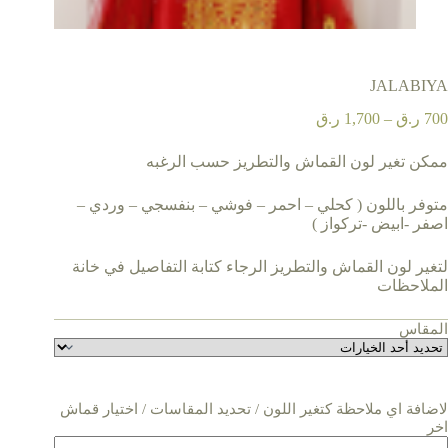
JALABIYA
نطاق
700
ر.ق
–
1,700
ر.ق
السعر:
من
ممكن تغير لون القماش والتطريز حسب الرغبه
خلال
متوفر باللون ( كحلي – احمر – فوشي – بنفسجي – وردي –
اصفر -ابيض -تركواز )
لتغير لون القماش والتطريز الرجاء كتابة التفاصيل في خانة
الملاحظات
المقاس
لاضافة اي ملاحظة كتغير اللون / تحديد المقاسات / اختيار قماش
اخر