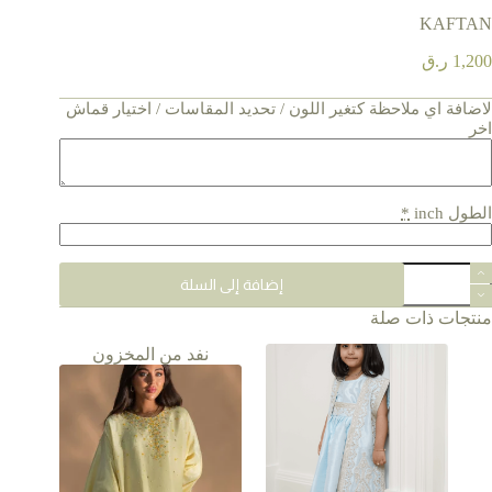
KAFTAN
1,200
ر.ق
لاضافة اي ملاحظة كتغير اللون / تحديد المقاسات / اختيار قماش
اخر
الطول inch
*
مية
إضافة إلى السلة
KAFTA
منتجات ذات صلة
نفد من المخزون