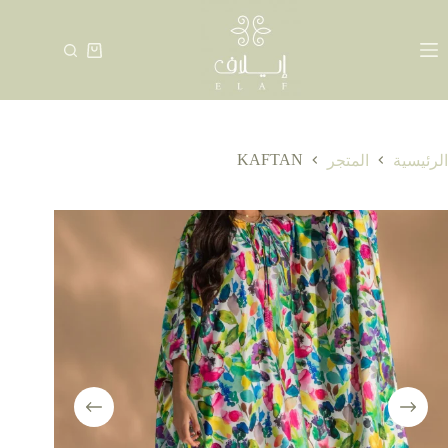
لتجاوز
لى
لمحتوى
عربة
التسوق
KAFTAN
الرئيسية
المتجر