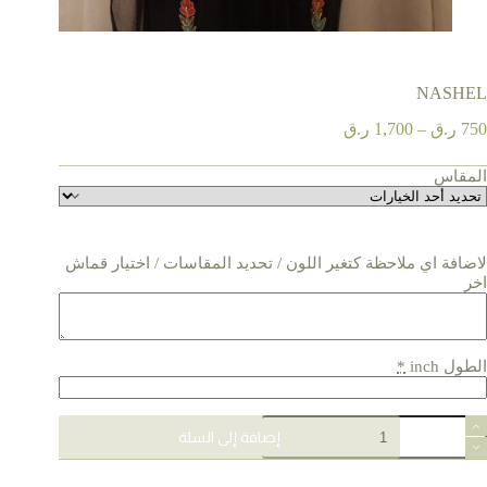
NASHEL
نطاق
750
ر.ق
–
1,700
ر.ق
السعر:
من
المقاس
خلال
لاضافة اي ملاحظة كتغير اللون / تحديد المقاسات / اختيار قماش
اخر
الطول inch
*
مية
إضافة إلى السلة
NASHE